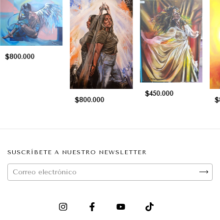
$800.000
$450.000
$800.000
$
SUSCRÍBETE A NUESTRO NEWSLETTER